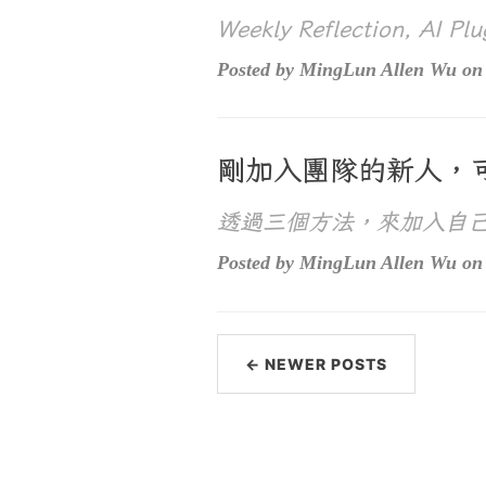
Weekly Reflection, AI P
Posted by MingLun Allen Wu on 
剛加入團隊的新人，
透過三個方法，來加入自
Posted by MingLun Allen Wu on S
← NEWER POSTS