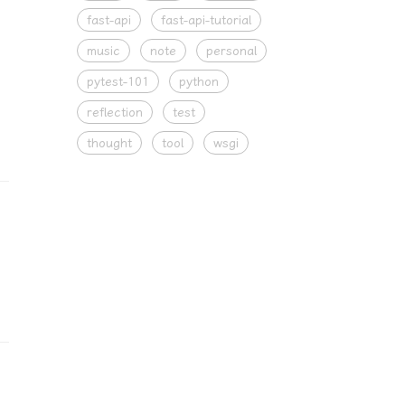
fast-api
fast-api-tutorial
music
note
personal
pytest-101
python
reflection
test
thought
tool
wsgi