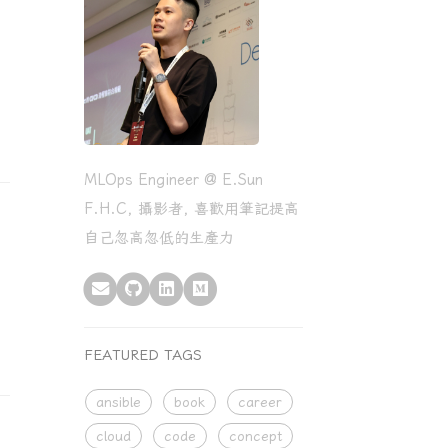
MLOps Engineer @ E.Sun
F.H.C, 攝影者, 喜歡用筆記提高
自己忽高忽低的生產力
FEATURED TAGS
ansible
book
career
cloud
code
concept