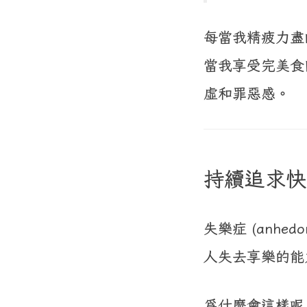
每當我精疲力盡
當我享受完美食
虛和罪惡感。
持續追求快
失樂症 (anh
人失去享樂的能
為什麼會這樣呢