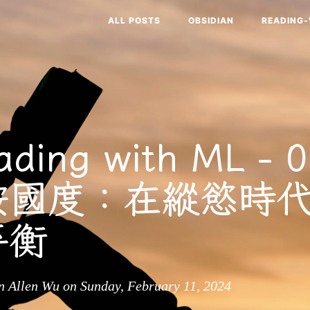
ALL POSTS
OBSIDIAN
READING
ding with ML - 
胺國度：在縱慾時
平衡
 Allen Wu on Sunday, February 11, 2024