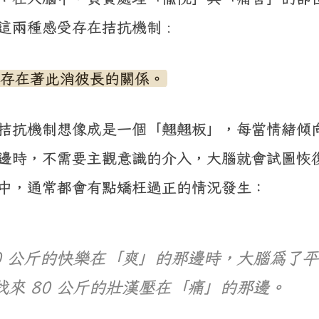
這兩種感受存在拮抗機制 :
存在著此消彼長的關係。
拮抗機制想像成是一個「翹翹板」，每當情緒傾
邊時，不需要主觀意識的介入，大腦就會試圖恢
中，通常都會有點矯枉過正的情況發生：
60 公斤的快樂在「爽」的那邊時，大腦為了
找來 80 公斤的壯漢壓在「痛」的那邊。