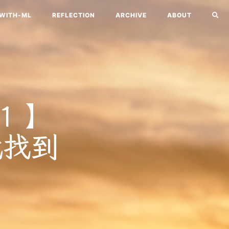
-WITH-ML
REFLECTION
ARCHIVE
ABOUT
01 】
代找到