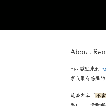
About Rea
Hi~ 歡迎來到
R
享我最有感覺的
這些內容「
不會
書」、「我對哪