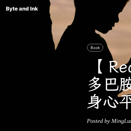
Byte and Ink
Book
【 Rea
多巴
身心
Posted by MingLun