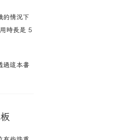
識的情況下
用時長是 5
透過這本書
翹板
位有些許重