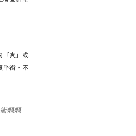
向「爽」或
復平衡。不
平衡翹翹